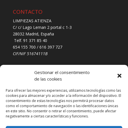
CONTACTO
LIMPIEZAS ATIENZA
C/ c/ Lago Leman 2 portal c 1-3
28032 Madrid, España
Telf. 91 371 85 40
654 155 700 / 616 397 727
CIF/NIF 51674111B
LEGAL
Gestionar el consentimiento
de las cookies
Certificado protección de datos
Política de privacidad
Para ofrecer las mejores experiencias, utilizamos tecnologías como las
cookies para almacenar y/o acceder a la información del dispositivo. El
Aviso legal
consentimiento de estas tecnologías nos permitirá procesar datos
Política de cookies
como el comportamiento de navegación o las identificaciones únicas
en este sitio. No consentir o retirar el consentimiento, puede afectar
negativamente a ciertas características y funciones.